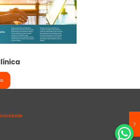
línica
is
rivacidade