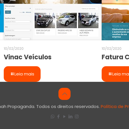
10/02/2020
10/02/2020
Vinac Veículos
Fatura C
Leia mais
Leia ma
nah Propaganda. Todos os direitos reservados.
Política de P