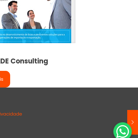
DE Consulting
is
rivacidade